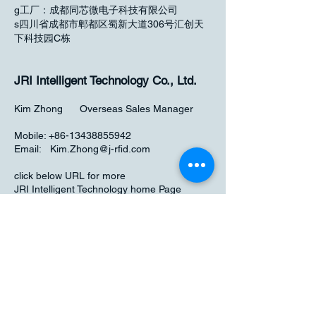
g工厂：成都同芯微电子科技有限公司
s四川省成都市郫都区蜀新大道306号汇创天
下科技园C栋
JRI Intelligent Technology Co., Ltd.
Kim Zhong Overseas Sales Manager
Mobile:
+86-13438855942
Email:
Kim.Zhong@j-rfid.com
click below URL for more
JRI Intelligent Technology home Page
JP HQ.:
2 -16-16 Nakagawa,Ikuno-ku,
Osaka City, Osaka, Japan
544-0005
China HQ.: Chengdu Intelligent Technology
Co., LTD.
No. 6 Shuangbai Rd., High-Tech Zone,
Chengdu, China