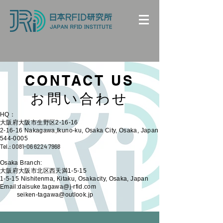
CONTACT US
​お問い合わせ
HQ：
大阪府大阪市生野区2-16-16
2-16-16 Nakagawa,Ikuno-ku, Osaka City, Osaka, Japan
544-0005
Tel.:
0081-06 6224 7968
Osaka Branch:
大阪府大阪市北区西天満1-5-15
1-5-15 Nishitenma, Kitaku, Osakacity, Osaka, Japan
Email:
daisuke.tagawa@j-rfid.com
seiken-tagawa@outlook.jp