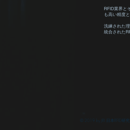
RFID業界
も高い精度と
洗練された理
統合されたR
© 2019 by JRI 日本RFID研究所. 