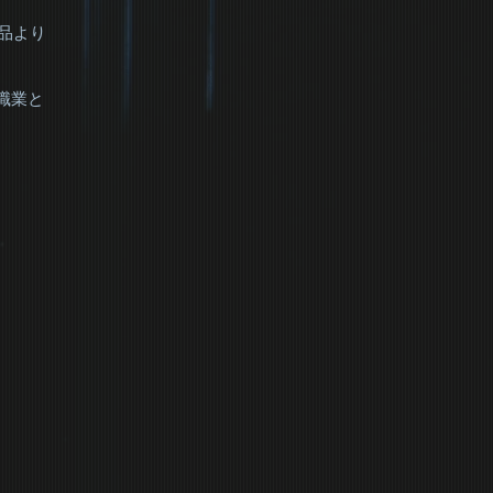
製品より
職業と