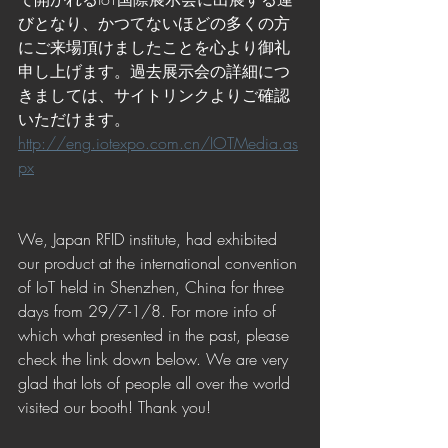
びとなり、かつてないほどの多くの方
にご来場頂けましたことを心より御礼
申し上げます。過去展示会の詳細につ
きましては、サイトリンクよりご確認
いただけます。
http://eng.iotexpo.com.cn/IOTMedia.as
px
We, Japan RFID institute, had exhibited 
our product at the international convention 
of IoT held in Shenzhen, China for three 
days from 29/7-1/8. For more info of 
which what presented in the past, please 
check the link down below. We are very 
glad that lots of people all over the world 
visited our booth! Thank you!