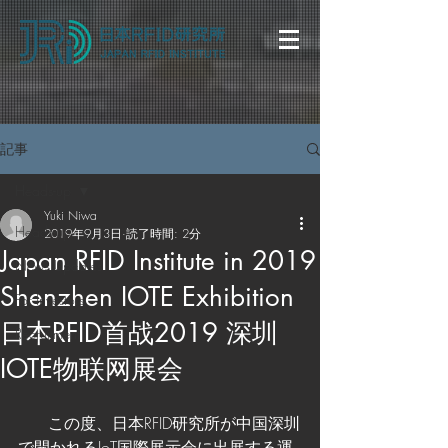
記事
Heads-up
Yuki Niwa
Heads-up
2019年9月3日
読了時間: 2分
Japan RFID Institute in 2019
News Updates
Shenzhen IOTE Exhibition
For Investors
日本RFID首战2019 深圳
Recruitment
IOTE物联网展会
      この度、日本RFID研究所が中国深圳
で開かれるIoT国際展示会に出展する運